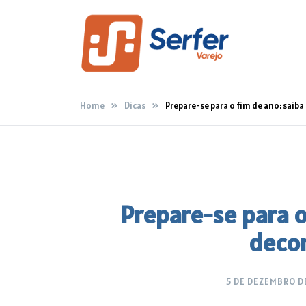
Skip
to
content
Blog Serfer Varejo
Home
Dicas
Prepare-se para o fim de ano: saib
Prepare-se para o
decor
5 DE DEZEMBRO D